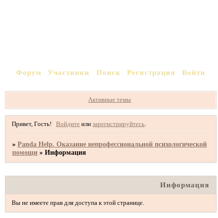
Форум
Участники
Поиск
Регистрация
Войти
Активные темы
Привет, Гость!
Войдите
или
зарегистрируйтесь
.
»
Panda Help. Оказание непрофессиональной психологической
помощи
»
Информация
Информация
Вы не имеете прав для доступа к этой странице.